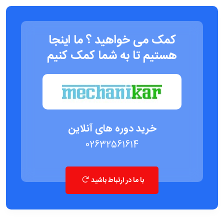
کمک می خواهید ؟ ما اینجا
هستیم تا به شما کمک کنیم
خرید دوره های آنلاین
02632561614
با ما در ارتباط باشید