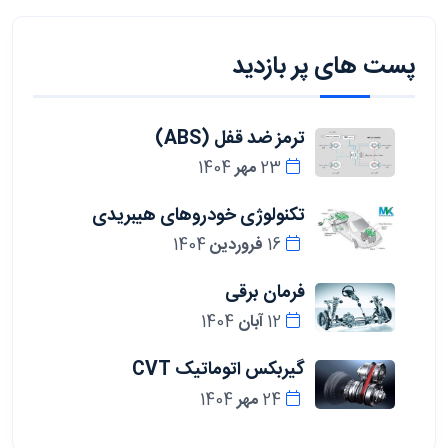
پست های پر بازدید
ترمز ضد قفل (ABS)
23 مهر 1404
تکنولوژی خودروهای هیبریدی
16 فروردین 1404
فرمان برقی
12 آبان 1404
گیربکس اتوماتیک CVT
24 مهر 1404