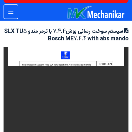
سیستم سوخت رسانی بوش7.4.4 با ترمز مندو SLX TU5
Bosch ME7.4.4 with abs mando